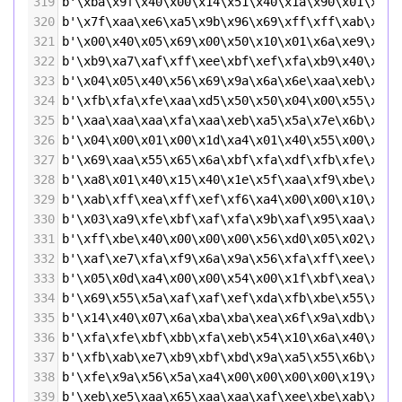
319
b'\xba\x9f\x40\x00\x14\x51\x40\x1a\x90\x01\x40\
320
b'\x7f\xaa\xe6\xa5\x9b\x96\x69\xff\xff\xab\xeb\
321
b'\x00\x40\x05\x69\x00\x50\x10\x01\x6a\xe9\x55\
322
b'\xb9\xa7\xaf\xff\xee\xbf\xef\xfa\xb9\x40\x41\
323
b'\x04\x05\x40\x56\x69\x9a\x6a\x6e\xaa\xeb\xaa\
324
b'\xfb\xfa\xfe\xaa\xd5\x50\x50\x04\x00\x55\xd0\
325
b'\xaa\xaa\xaa\xfa\xaa\xeb\xa5\x5a\x7e\x6b\xff\
326
b'\x04\x00\x01\x00\x1d\xa4\x01\x40\x55\x00\x55\
327
b'\x69\xaa\x55\x65\x6a\xbf\xfa\xdf\xfb\xfe\x5a\
328
b'\xa8\x01\x40\x15\x40\x1e\x5f\xaa\xf9\xbe\xe9\
329
b'\xab\xff\xea\xff\xef\xf6\xa4\x00\x00\x10\x00\
330
b'\x03\xa9\xfe\xbf\xaf\xfa\x9b\xaf\x95\xaa\x55\
331
b'\xff\xbe\x40\x00\x00\x00\x56\xd0\x05\x02\x54\
332
b'\xaf\xe7\xfa\xf9\x6a\x9a\x56\xfa\xff\xee\xbe\
333
b'\x05\x0d\xa4\x00\x00\x54\x00\x1f\xbf\xea\xfe\
334
b'\x69\x55\x5a\xaf\xaf\xef\xda\xfb\xbe\x55\x54\
335
b'\x14\x40\x07\x6a\xba\xba\xea\x6f\x9a\xdb\xd9\
336
b'\xfa\xfe\xbf\xbb\xfa\xeb\x54\x10\x6a\x40\x00\
337
b'\xfb\xab\xe7\xb9\xbf\xbd\x9a\xa5\x55\x6b\xaa\
338
b'\xfe\x9a\x56\x5a\xa4\x00\x00\x00\x00\x19\xfa\
339
b'\xeb\xe5\xaa\x65\xaa\xaa\xaf\xee\xbe\xab\xab\