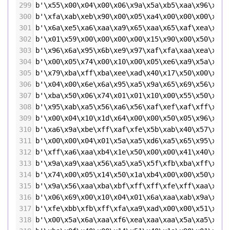
299
b'\x55\x00\x04\x00\x06\x9a\x5a\xb5\xaa\x96\xaf\
300
b'\xfa\xab\xeb\x90\x00\x05\xa4\x00\x00\x00\x00\
301
b'\x6a\xe5\xa6\xaa\xa9\x65\xaa\x65\xaf\xea\x9b\
302
b'\x01\x59\x00\x00\x00\x00\x15\x90\x00\x50\x00\
303
b'\x96\x6a\x95\x6b\xe9\x97\xaf\xfa\xaa\xea\xd5\
304
b'\x00\x05\x74\x00\x10\x00\x05\xe6\xa9\x5a\x59\
305
b'\x79\xba\xff\xba\xee\xad\x40\x17\x50\x00\x04\
306
b'\x04\x00\x6e\x6a\x95\xa5\x9a\x65\x69\x56\x6d\
307
b'\xba\x50\x06\x74\x01\x01\x10\x00\x55\x50\x00\
308
b'\x95\xab\xa5\x56\xa6\x56\xaf\xef\xaf\xff\xf9\
309
b'\x00\x04\x10\x1d\x64\x00\x00\x50\x05\x96\x6a\
310
b'\xa6\x9a\xbe\xff\xaf\xfe\x5b\xab\x40\x57\x40\
311
b'\x00\x00\x04\x01\x5a\xa5\xd6\xa5\x65\x95\x5a\
312
b'\xff\xa6\xaa\xb4\x1e\x50\x00\x00\x41\x40\x6a\
313
b'\x9a\xa9\xaa\x56\xa5\xa5\x5f\xfb\xba\xff\xfe\
314
b'\x74\x00\x05\x14\x50\x1a\xb4\x00\x00\x50\x15\
315
b'\x9a\x56\xaa\xba\xbf\xff\xff\xfe\xff\xaa\xa5\
316
b'\x06\x69\x00\x10\x04\x01\x6a\xaa\xab\x9a\xa9\
317
b'\xfe\xbb\xfb\xff\xfa\xa9\xad\x00\x00\x51\x45\
318
b'\x00\x5a\x6a\xaa\xf6\xea\xaa\xaa\x5a\xa5\xfa\