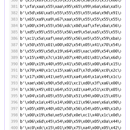
380
b'\x55\x69\x55\x59\x55\x56\x5a\x95\x55\x66\x56\
381
b'\xfa\xaa\x55\xaa\x95\x65\x99\x6a\x6a\xa5\x56\
382
b'\x5d\x66\xa5\x55\x55\x55\x55\x6a\x9d\x91\x5a\
383
b'\x65\xa9\xa9\x67\xaa\x59\x55\x55\x55\x55\x66\
384
b'\x00\x34\x55\x56\xdc\x0d\xaf\xfe\xba\x56\x69\
385
b'\xd5\x95\x55\x55\x56\xe9\x5a\xa5\x55\x55\x41\
386
b'\xc1\x5a\xaf\xea\x95\x56\xe5\x55\x59\xba\xd6\
387
b'\x50\x55\x01\x00\x02\x54\x05\x41\x70\x54\x00\
388
b'\x55\x95\x5d\x19\x64\x05\xac\x09\x54\x00\x05\
389
b'\x15\x40\x7c\x16\x07\x40\x01\x81\x5a\x6d\x6f\
390
b'\x00\x19\x40\x95\x41\x50\x65\x00\x64\x15\x05\
391
b'\x70\x40\x1c\x15\xa6\xd7\x7d\x06\xc0\x2c\x0e\
392
b'\x17\x06\x41\xe5\x43\xa4\x64\x1a\x44\x1c\x1b\
393
b'\xae\xb6\x90\x5d\x01\xc1\xd0\x3f\xa6\x00\x15\
394
b'\x36\x45\x01\x64\x51\xd1\xa4\x51\xc0\x05\x19\
395
b'\x04\x1d\x05\x55\x50\x51\x94\x00\x15\x05\x75\
396
b'\x0d\x1a\x45\x14\x00\x11\x96\xee\x6a\x90\xdd\
397
b'\x05\x09\x40\x02\x50\x56\x54\x05\x40\x1d\x50\
398
b'\x00\x19\x9a\xe5\x5d\x0e\xc1\x40\x1c\x0d\x55\
399
b'\x06\x6d\x45\x54\x00\x59\x00\x05\x0a\x44\x24\
400
b'\xc0\xdc\x15\x01\x90\x75\xa4\x00\x05\x42\x41\