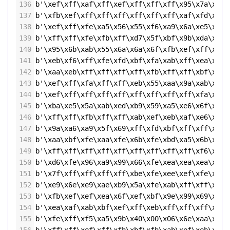
136
b'\xef\xff\xaf\xff\xef\xff\xff\xff\x95\x7a\x5a\
137
b'\xfb\xef\xff\xff\xff\xff\xff\xff\xaf\xfd\x69\
138
b'\xef\xff\xfe\xa5\x56\x55\xf6\xa9\x6a\xe5\xe6\
139
b'\xff\xff\xfe\xfb\xff\xd7\x5f\xbf\x9b\xda\xff\
140
b'\x95\x6b\xab\x55\x6a\x6a\x6f\xfb\xef\xff\xff\
141
b'\xeb\xf6\xff\xfe\xfd\xbf\xfa\xab\xff\xea\xfa\
142
b'\xaa\xeb\xff\xff\xff\xff\xfb\xff\xff\xbf\xff\
143
b'\xef\xff\xfa\xff\xff\xeb\x55\xaa\x9a\xab\x95\
144
b'\xef\xff\xff\xff\xff\xff\xff\xff\xff\xfa\xff\
145
b'\xba\xe5\x5a\xab\xed\xb9\x59\xa5\xe6\x6f\xff\
146
b'\xff\xff\xfb\xff\xff\xab\xef\xeb\xaf\xe6\xff\
147
b'\x9a\xa6\xa9\x5f\x69\xff\xfd\xbf\xff\xff\xff\
148
b'\xaa\xbf\xfe\xaa\xfe\x6b\xfe\xbd\xa5\x6b\x9b\
149
b'\xff\xff\xff\xff\xff\xff\xff\xff\xff\xf6\xff\
150
b'\xd6\xfe\x96\xa9\x99\x66\xfe\xea\xea\xea\x9f\
151
b'\x7f\xff\xff\xff\xff\xbe\xfe\xee\xef\xfe\xb7\
152
b'\xe9\x6e\xe9\xae\xb9\x5a\xfe\xab\xff\xff\xfe\
153
b'\xfb\xef\xef\xea\x6f\xef\xbf\x9e\x99\x69\x00\
154
b'\xea\xaf\xab\xbf\xef\xff\xeb\xff\xff\xff\xff\
155
b'\xfe\xff\xf5\xa5\x9b\x40\x00\x06\x6e\xaa\xa5\