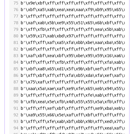
75
b'\x9e\xbf\xff\xff\xff\xff\xff\xff\xff\xff\xff\
76
b'\xbf\xa5\xab\xea\xea\xaa\xf9\xb9\x95\x65\x16\
77
b'\xff\xff\xff\xff\xff\xff\xff\xff\xff\xff\xff\
78
b'\xaf\xab\x5b\xe9\x55\x51\x65\x6b\xbf\xff\xff\
79
b'\xff\xfb\xff\xff\xff\xff\xff\xea\x5b\xab\xfe\
80
b'\x59\x17\xab\xbd\x97\xff\xff\xff\xff\xff\xff\
81
b'\xff\xff\xaf\xa5\xfa\xbb\xbe\xaa\xba\x5b\xd5\
82
b'\x6f\xff\xff\xff\xff\xff\xff\xff\xff\xff\xff\
83
b'\xaf\xbf\xea\xbf\x95\xbe\x95\x59\x16\xa6\xbb\
84
b'\xff\xff\xff\xfb\xff\xff\xff\xff\xfa\xab\x5b\
85
b'\xbf\xa8\x65\xd1\x5f\x9b\xbf\xef\xff\xff\xff\
86
b'\xff\xbf\xff\xff\xfa\xb5\xda\xfa\xef\xaf\xe6\
87
b'\x75\xaf\xff\xff\xff\xff\xff\xff\xff\xff\xff\
88
b'\xaa\x5a\xae\xaf\xe9\xfe\x65\xeb\x94\x55\x45\
89
b'\xff\xff\xff\xff\xff\xff\xfe\xab\xff\xff\xff\
90
b'\xfb\xea\x5e\xfb\x4d\x55\x55\x5a\xfb\xff\xff\
91
b'\xff\xff\xef\xbf\xff\xff\xff\xe9\xba\xeb\xb9\
92
b'\xa9\x55\x66\x5e\xaf\xff\xbf\xff\xff\xff\xff\
93
b'\xff\xff\xfe\xab\xbf\xbb\x9b\xff\xed\x7f\xaa\
94
b'\xff\xff\xff\xff\xff\xff\xff\xff\xea\xaf\xff\