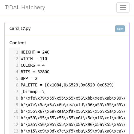
TiDAL Hatchery
Togg
Navig
card_17.py
raw
Content
1
HEIGHT
=
240
2
WIDTH
=
110
3
COLORS
=
4
4
BITS
=
52800
5
BPP
=
2
6
PALETTE
=
 [
0x1084
,
0x6529
,
0x6529
,
0x6529
]
7
_bitmap
=
\
8
b'\xfe\x79\x55\x55\x55\x56\xbb\xee\xab\x99\x9a\
9
b'\x7e\x5a\x6a\x6b\xea\xfd\x56\x55\x55\x55\xea\
10
b'\x55\x67\x6e\xea\xfa\x55\x65\x55\x5a\x55\xab\
11
b'\x59\x95\x55\x55\x55\x6f\x5e\xf6\xef\xdb\xe5\
12
b'\xa5\x56\x95\x55\x65\x5a\x96\x5a\x55\xa5\x55\
13
b'\x15\xe9\x9d\x7e\xf5\xba\x59\x9a\xa6\xea\xbf\