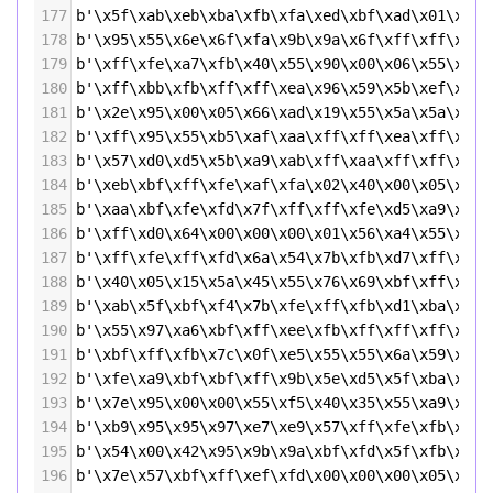
177
b'\x5f\xab\xeb\xba\xfb\xfa\xed\xbf\xad\x01\xa4\
178
b'\x95\x55\x6e\x6f\xfa\x9b\x9a\x6f\xff\xff\xf5\
179
b'\xff\xfe\xa7\xfb\x40\x55\x90\x00\x06\x55\xd1\
180
b'\xff\xbb\xfb\xff\xff\xea\x96\x59\x5b\xef\xff\
181
b'\x2e\x95\x00\x05\x66\xad\x19\x55\x5a\x5a\x5f\
182
b'\xff\x95\x55\xb5\xaf\xaa\xff\xff\xea\xff\xb4\
183
b'\x57\xd0\xd5\x5b\xa9\xab\xff\xaa\xff\xff\xff\
184
b'\xeb\xbf\xff\xfe\xaf\xfa\x02\x40\x00\x05\x50\
185
b'\xaa\xbf\xfe\xfd\x7f\xff\xff\xfe\xd5\xa9\xd6\
186
b'\xff\xd0\x64\x00\x00\x00\x01\x56\xa4\x55\x5b\
187
b'\xff\xfe\xff\xfd\x6a\x54\x7b\xfb\xd7\xff\xff\
188
b'\x40\x05\x15\x5a\x45\x55\x76\x69\xbf\xff\xad\
189
b'\xab\x5f\xbf\xf4\x7b\xfe\xff\xfb\xd1\xba\x96\
190
b'\x55\x97\xa6\xbf\xff\xee\xfb\xff\xff\xff\xf5\
191
b'\xbf\xff\xfb\x7c\x0f\xe5\x55\x55\x6a\x59\x59\
192
b'\xfe\xa9\xbf\xbf\xff\x9b\x5e\xd5\x5f\xba\xd5\
193
b'\x7e\x95\x00\x00\x55\xf5\x40\x35\x55\xa9\x9f\
194
b'\xb9\x95\x95\x97\xe7\xe9\x57\xff\xfe\xfb\xb4\
195
b'\x54\x00\x42\x95\x9b\x9a\xbf\xfd\x5f\xfb\xff\
196
b'\x7e\x57\xbf\xff\xef\xfd\x00\x00\x00\x05\x54\