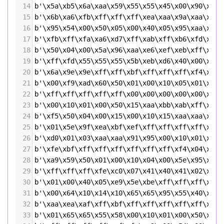
14
b'\x5a\xb5\x6a\xaa\x59\x55\x55\x45\x00\x90\x04\
15
b'\x6b\xa6\xfb\xff\xff\xff\xea\xaa\x9a\xaa\xba\
16
b'\x95\x54\x00\x50\x05\x00\x40\x05\x95\xaa\x6a\
17
b'\xfb\xff\xfa\xa6\xd7\xff\xab\xff\xb6\xfd\xaf\
18
b'\x50\x04\x00\x5a\x96\xaa\xe6\xef\xeb\xff\xff\
19
b'\xff\xfd\x55\x55\x55\x5b\xeb\xd6\x40\x00\x10\
20
b'\x6a\x9e\x9e\xff\xff\xbf\xff\xff\xff\xf4\x00\
21
b'\x00\xf9\xad\x60\x50\x01\x00\x10\x05\x01\x59\
22
b'\xff\xff\xff\xff\xff\x00\x00\x00\x00\x00\x00\
23
b'\x00\x10\x01\x00\x50\x15\xaa\xbb\xab\xff\xff\
24
b'\xf5\x50\x04\x00\x15\x00\x10\x15\xaa\xaa\x45\
25
b'\x01\x5e\x9f\xea\xbf\xef\xff\xff\xff\xff\xff\
26
b'\xd0\x01\x03\xaa\xaa\x91\x95\x00\x10\x01\x00\
27
b'\xfe\xbf\xff\xff\xff\xff\xff\xff\xf4\x04\x14\
28
b'\xa9\x59\x50\x01\x00\x10\x04\x00\x5e\x95\xaf\
29
b'\xff\xff\xff\xfe\xc0\x07\x41\x40\x41\x02\x56\
30
b'\x01\x00\x40\x05\xe9\x5e\xbe\xff\xff\xff\xff\
31
b'\x00\x64\x10\x14\x10\x65\x65\x95\x55\x40\x01\
32
b'\xaa\xea\xaf\xff\xbf\xff\xff\xff\xff\xff\xff\
33
b'\x01\x65\x65\x55\x58\x00\x10\x01\x00\x50\x05\