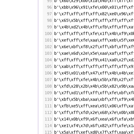
95
b'\x6d\x29\x00\x1a\x4b\xff\xff\xf
96
b'\xbb\x96\x91\xfe\x00\x01\xff\xf
97
b'\x7f\xff\xff\xff\x82\xe0\x96\xf
98
b'\x65\x5b\xff\xff\xff\xff\xff\xf
99
b'\x4b\xd2\x4b\xff\xfb\xff\xff\xa
100
b'\xff\xff\xff\xfe\x1f\x4b\xf9\x0
101
b'\xef\xff\xfe\xaa\xff\xeb\x5f\xe
102
b'\x6e\xbf\xf8\x2f\xff\xbf\xff\xf
103
b'\xae\x6d\x2e\x5e\xaa\xaf\xff\xf
104
b'\xff\xff\xff\xf9\x41\xa0\x2f\xd
105
b'\xab\xff\xff\xff\xff\xff\xff\x9
106
b'\x45\x01\xbf\x47\xff\x4b\x4b\xe
107
b'\xff\xff\xfe\x4b\x5b\xf8\x2f\xf
108
b'\xfd\x28\x2b\x4b\x5b\x82\x9b\xa
109
b'\x7f\xd1\xff\xff\xff\xfe\xbf\xf
110
b'\xbf\x5b\xba\xaa\xbf\xff\xf9\x4
111
b'\xfb\xe5\xff\xea\x91\x06\xff\xa
112
b'\xff\xff\xfd\x2e\x68\x7e\x0b\x8
113
b'\x14\x0b\xf9\x6f\xea\x6f\xfa\xb
114
b'\xe1\xf4\x7d\x6f\x82\xff\xfe\x1
115
b'\x5a\xff\xef\xd0\x7f\xff\xaa\xf