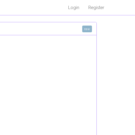
Login
Register
raw