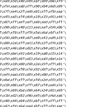
7\xa4\x50\x4b\x49\xaf\xb9\x06\xf9'
\
f\xfe\xaa\xab\xff\x90\x04\x6d\x09'
\
5\x7f\xe4\x2f\xe0\x01\xff\xfb\xaa'
\
e\x45\xa5\xf4\x64\x19\x15\x91\x44'
\
2\x87\xff\xef\xef\xeb\xee\xff\xff'
\
1\x90\x02\x40\x11\xea\xaf\x54\x0b'
\
f\xbf\xfb\xff\xf9\x5a\x6a\xbf\xf4'
\
5\x56\xb9\x44\x6f\xe0\x41\xa9\x19'
\
0\x00\x2a\xff\xe1\xfd\x2f\xf4\x28'
\
e\x42\x46\xb4\x02\xfe\x94\x01\xf4'
\
6\xe5\xbe\x91\xb4\x19\xa8\x15\x14'
\
b\xfe\x05\x07\xd1\x5a\xa5\xbe\x1e'
\
9\x95\x10\x00\x50\x2a\x5f\xff\x81'
\
b\xff\xd7\xf8\x7a\x92\xbf\xfa\x55'
\
5\xe5\xaa\x55\x05\x54\x0b\xff\xff'
\
4\x0a\xff\xff\xfa\xfd\x2e\x55\x55'
\
0\x10\x06\xaf\xff\x87\xf4\xa4\x7a'
\
f\xf4\xb9\xba\x90\x64\x24\x01\x69'
\
e\x1b\xd2\x81\x96\xe5\xbf\x4a\xa6'
\
0\x40\x44\x04\x55\xbf\xff\xff\xff'
\
a\x42\xfe\x6a\xaa\xbf\xff\xfe\xae'
\