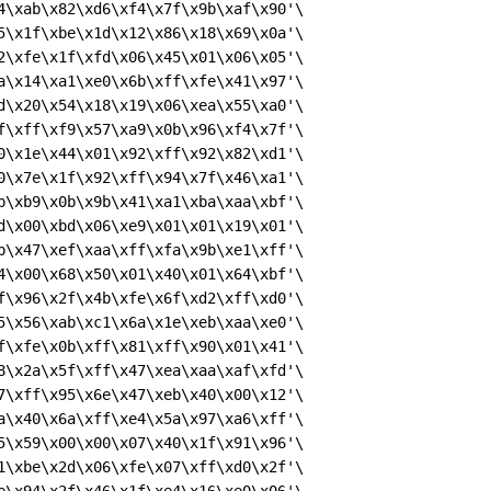
4\xab\x82\xd6\xf4\x7f\x9b\xaf\x90'
\
5\x1f\xbe\x1d\x12\x86\x18\x69\x0a'
\
2\xfe\x1f\xfd\x06\x45\x01\x06\x05'
\
a\x14\xa1\xe0\x6b\xff\xfe\x41\x97'
\
d\x20\x54\x18\x19\x06\xea\x55\xa0'
\
f\xff\xf9\x57\xa9\x0b\x96\xf4\x7f'
\
0\x1e\x44\x01\x92\xff\x92\x82\xd1'
\
0\x7e\x1f\x92\xff\x94\x7f\x46\xa1'
\
b\xb9\x0b\x9b\x41\xa1\xba\xaa\xbf'
\
d\x00\xbd\x06\xe9\x01\x01\x19\x01'
\
b\x47\xef\xaa\xff\xfa\x9b\xe1\xff'
\
4\x00\x68\x50\x01\x40\x01\x64\xbf'
\
f\x96\x2f\x4b\xfe\x6f\xd2\xff\xd0'
\
5\x56\xab\xc1\x6a\x1e\xeb\xaa\xe0'
\
f\xfe\x0b\xff\x81\xff\x90\x01\x41'
\
8\x2a\x5f\xff\x47\xea\xaa\xaf\xfd'
\
7\xff\x95\x6e\x47\xeb\x40\x00\x12'
\
a\x40\x6a\xff\xe4\x5a\x97\xa6\xff'
\
5\x59\x00\x00\x07\x40\x1f\x91\x96'
\
1\xbe\x2d\x06\xfe\x07\xff\xd0\x2f'
\