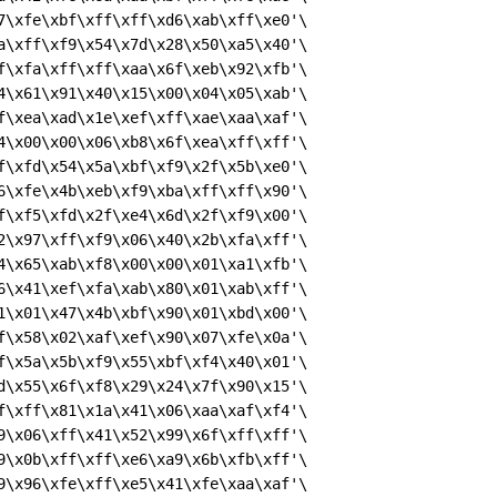
7\xfe\xbf\xff\xff\xd6\xab\xff\xe0'
\
a\xff\xf9\x54\x7d\x28\x50\xa5\x40'
\
f\xfa\xff\xff\xaa\x6f\xeb\x92\xfb'
\
4\x61\x91\x40\x15\x00\x04\x05\xab'
\
f\xea\xad\x1e\xef\xff\xae\xaa\xaf'
\
4\x00\x00\x06\xb8\x6f\xea\xff\xff'
\
f\xfd\x54\x5a\xbf\xf9\x2f\x5b\xe0'
\
6\xfe\x4b\xeb\xf9\xba\xff\xff\x90'
\
f\xf5\xfd\x2f\xe4\x6d\x2f\xf9\x00'
\
2\x97\xff\xf9\x06\x40\x2b\xfa\xff'
\
4\x65\xab\xf8\x00\x00\x01\xa1\xfb'
\
6\x41\xef\xfa\xab\x80\x01\xab\xff'
\
1\x01\x47\x4b\xbf\x90\x01\xbd\x00'
\
f\x58\x02\xaf\xef\x90\x07\xfe\x0a'
\
f\x5a\x5b\xf9\x55\xbf\xf4\x40\x01'
\
d\x55\x6f\xf8\x29\x24\x7f\x90\x15'
\
f\xff\x81\x1a\x41\x06\xaa\xaf\xf4'
\
9\x06\xff\x41\x52\x99\x6f\xff\xff'
\
9\x0b\xff\xff\xe6\xa9\x6b\xfb\xff'
\
9\x96\xfe\xff\xe5\x41\xfe\xaa\xaf'
\