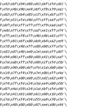
1\x42\xbf\x94\x00\x01\xbf\xfe\x01'
\
f\xfe\x4b\x9b\xe4\xbf\xf8\x79\xa1'
\
5\x02\xff\xb4\x85\x1f\xfe\xbf\xff'
\
7\xfe\x51\xfa\x96\xff\xff\xaf\xff'
\
9\xbf\xfa\xff\xff\xff\xf9\xaa\xaf'
\
f\xeb\xff\xfe\xff\xaf\xe1\xff\xf4'
\
f\xff\xe1\xf8\x7f\x4b\x4b\xd1\xff'
\
f\xff\x81\xbf\xd0\xb4\xb4\xa2\xe9'
\
8\x7d\x6f\x4b\xff\xd0\x00\x7f\xfe'
\
6\xd1\xd7\x4b\xe0\x1e\xea\xff\xbf'
\
9\x94\x06\xff\xd0\x00\x41\x56\xaf'
\
4\x7a\xab\xff\xfd\x00\x2f\xfe\x5b'
\
5\x05\x90\x00\xbf\xfe\x1a\xb8\x6e'
\
9\x14\x7f\xf4\x79\x7e\x0b\xff\x4a'
\
f\xf8\x6f\xd0\x68\x25\xd2\xd2\x49'
\
2\xf4\x7f\xfe\x24\x3a\xe4\x00\x50'
\
4\x87\x4a\x59\x24\x1a\xbf\xfe\x90'
\
5\xfa\x41\x01\x00\x61\x00\x16\x95'
\
0\x7a\xff\xf4\x54\x55\xa4\x78\x7e'
\
9\x45\x40\x00\x00\x07\xee\x0b\x44'
\